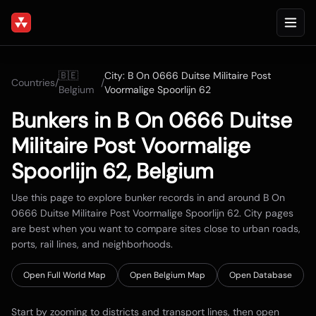
🇧🇪
City:
B On 0666 Duitse Militaire Post
Countries
/
/
Belgium
Voormalige Spoorlijn 62
Bunkers in
B On 0666 Duitse
Militaire Post Voormalige
Spoorlijn 62
,
Belgium
Use this page to explore bunker records in and around
B On
0666 Duitse Militaire Post Voormalige Spoorlijn 62
. City pages
are best when you want to compare sites close to urban roads,
ports, rail lines, and neighborhoods.
Open Full World Map
Open
Belgium
Map
Open Database
Start by zooming to districts and transport lines, then open