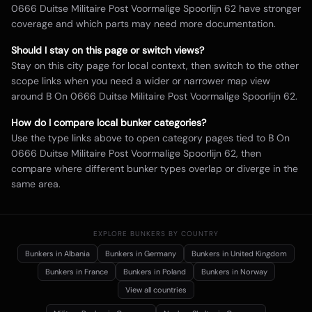
0666 Duitse Militaire Post Voormalige Spoorlijn 62
have stronger
coverage and which parts may need more documentation.
Should I stay on this page or switch views?
Stay on this city page for local context, then switch to the other
scope links when you need a wider or narrower map view
around
B On 0666 Duitse Militaire Post Voormalige Spoorlijn 62
.
How do I compare local bunker categories?
Use the type links above to open category pages tied to
B On
0666 Duitse Militaire Post Voormalige Spoorlijn 62
, then
compare where different bunker types overlap or diverge in the
same area.
EXPLORE BUNKERS BY COUNTRY
Bunkers in
Albania
Bunkers in
Germany
Bunkers in
United Kingdom
Bunkers in
France
Bunkers in
Poland
Bunkers in
Norway
View all countries