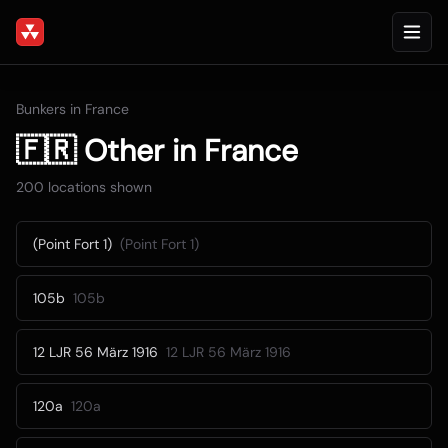
Bunkers in
France
🇫🇷
Other
in
France
200
locations shown
(Point Fort 1)
(Point Fort 1)
105b
105b
12 LJR 56 März 1916
12 LJR 56 März 1916
120a
120a